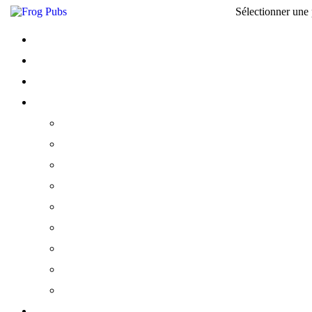
Sélectionner une
ACCUEIL
BIÈRES
NOTRE CARTE
PUBS
FROG & ROSBIF PARIS
FROG & PRINCESS
FROG AT BERCY VILLAGE
FROG & BRITISH LIBRARY
FROG XVI
FROG HOP HOUSE
FROG & ROSBIF BORDEAUX
FROG & ROSBIF TOULOUSE
EMPLOIS CHEZ FROG
À L’AFFICHE