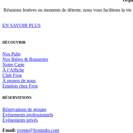
Réunions festives ou moments de détente, nous vous facilitons la vie
EN SAVOIR PLUS
DÉCOUVRIR
Nos Pubs
Nos Bières & Brasseries
Notre Carte
À l’Affiche
Club Frog
À propos de nous
Emplois chez Frog
RÉSERVATIONS
Réservations de groupe
Événements professionnels
Événements privés
Email:
events@frogpubs.com