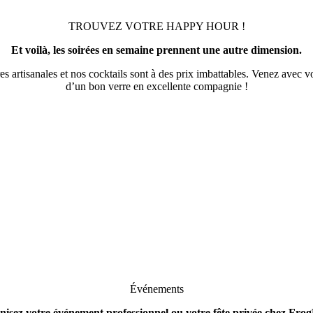
TROUVEZ VOTRE HAPPY HOUR !
Et voilà, les soirées en semaine prennent une autre dimension.
tisanales et nos cocktails sont à des prix imbattables. Venez avec vos 
d’un bon verre en excellente compagnie !
Événements
isez votre événement professionnel ou votre fête privée chez Fro