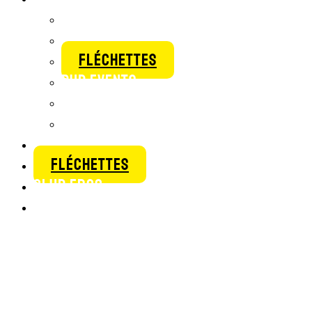
COUPE DU MONDE
BIG SCREEN SPORTS
FLÉCHETTES
PUB EVENTS
BLOG
EMPLOIS CHEZ FROG
GROUPES & ÉVÉNEMENTS
FLÉCHETTES
CLUB FROG
RÉSERVER