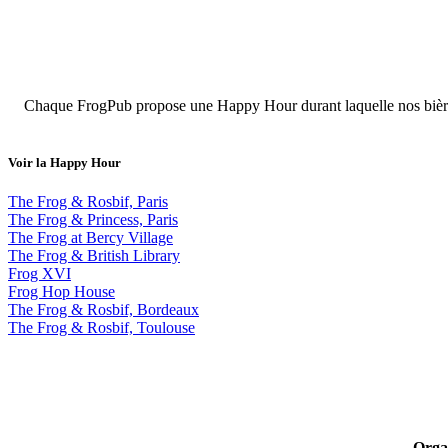
Chaque FrogPub propose une Happy Hour durant laquelle nos bières ar
Voir la Happy Hour
The Frog & Rosbif, Paris
The Frog & Princess, Paris
The Frog at Bercy Village
The Frog & British Library
Frog XVI
Frog Hop House
The Frog & Rosbif, Bordeaux
The Frog & Rosbif, Toulouse
Organ