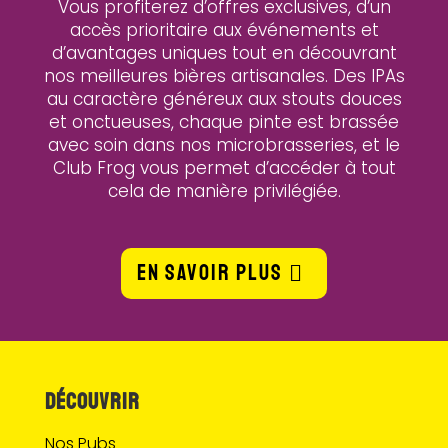
Vous profiterez d’offres exclusives, d’un
accès prioritaire aux événements et
d’avantages uniques tout en découvrant
nos meilleures bières artisanales. Des IPAs
au caractère généreux aux stouts douces
et onctueuses, chaque pinte est brassée
avec soin dans nos microbrasseries, et le
Club Frog vous permet d’accéder à tout
cela de manière privilégiée.
EN SAVOIR PLUS
DÉCOUVRIR
Nos Pubs