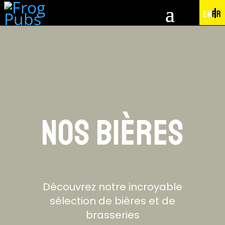
EN
FR
NOS BIÈRES
Découvrez notre incroyable
sélection de bières et de
brasseries