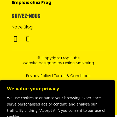
Emplois chez Frog
SUIVEZ-NOUS
Notre Blog
© Copyright
Frog Pubs
Website designed by
Define Marketing
Privacy Policy
|
Terms & Conditions
We value your privacy
L’abus d’alcool est dangereux pour la santé, à
We use cookies to enhance your browsing experience,
consommer avec modération.
serve personalised ads or content, and analyse our
traffic. By clicking "Accept All", you consent to our use of
cookies.