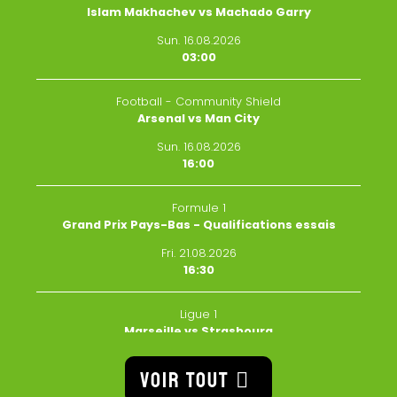
Islam Makhachev vs Machado Garry
Sun. 16.08.2026
03:00
Football - Community Shield
Arsenal vs Man City
Sun. 16.08.2026
16:00
Formule 1
Grand Prix Pays-Bas - Qualifications essais
Fri. 21.08.2026
16:30
Ligue 1
Marseille vs Strasbourg
Fri. 21.08.2026
VOIR TOUT
20:45