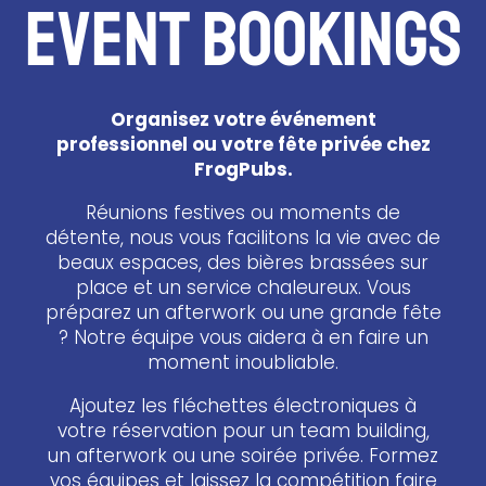
EVENT BOOKINGS
FC Barcelone vs Ath Bilbao
Thu. 27.08.2026
21:00
Organisez votre événement
Ligue 1
professionnel ou votre fête privée chez
Lille vs Paris SG
FrogPubs.
Fri. 28.08.2026
20:45
Réunions festives ou moments de
détente, nous vous facilitons la vie avec de
beaux espaces, des bières brassées sur
Premier League
Crystal Palace vs Man City
place et un service chaleureux. Vous
préparez un afterwork ou une grande fête
Fri. 28.08.2026
? Notre équipe vous aidera à en faire un
21:00
moment inoubliable.
Ajoutez les fléchettes électroniques à
votre réservation pour un team building,
un afterwork ou une soirée privée. Formez
vos équipes et laissez la compétition faire