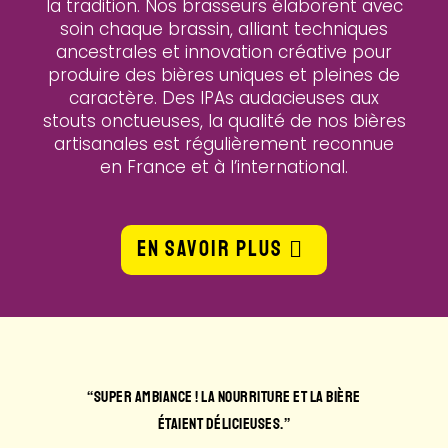
la tradition. Nos brasseurs élaborent avec
soin chaque brassin, alliant techniques
ancestrales et innovation créative pour
produire des bières uniques et pleines de
caractère. Des IPAs audacieuses aux
stouts onctueuses, la qualité de nos bières
artisanales est régulièrement reconnue
en France et à l’international.
EN SAVOIR PLUS
E ET LA BIÈRE
“LE MEILLEUR SPOT POUR BOIRE UNE BIÈRE ENTRE 
.”
AMBIANCE AU TOP ET ACCUEIL ULTRA SYMPA.”