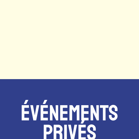
15:00
Premier League
Man City vs Bournemouth
Sun. 23.08.2026
15:00
LaLiga
Atletico Madrid vs Villarreal
Sun. 23.08.2026
17:00
Premier League
Newcastle vs Liverpool
ÉVÉNEMENTS
Sun. 23.08.2026
17:30
PRIVÉS
Ligue 1
Paris SG vs Rennes