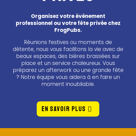
Sun. 23.08.2026
20:45
Organisez votre événement
professionnel ou votre fête privée chez
LaLiga
FrogPubs.
Elche vs FC Barcelone
Réunions festives ou moments de
Sun. 23.08.2026
détente, nous vous facilitons la vie avec de
21:30
beaux espaces, des bières brassées sur
place et un service chaleureux. Vous
Premier League
préparez un afterwork ou une grande fête
Fulham vs Chelsea
? Notre équipe vous aidera à en faire un
Mon. 24.08.2026
moment inoubliable.
21:00
LaLiga
Real Madrid vs Real Sociedad
EN SAVOIR PLUS
Wed. 26.08.2026
21:00