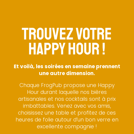
LaLiga
FC Barcelone vs Ath Bilbao
Thu. 27.08.2026
21:00
TROUVEZ VOTRE
Ligue 1
HAPPY HOUR !
Lille vs Paris SG
Fri. 28.08.2026
20:45
Et voilà, les soirées en semaine prennent
une autre dimension.
Premier League
Crystal Palace vs Man City
Chaque FrogPub propose une Happy
Fri. 28.08.2026
Hour durant laquelle nos bières
21:00
artisanales et nos cocktails sont à prix
imbattables. Venez avec vos amis,
Formule 1
choisissez une table et profitez de ces
Grand Prix Italie - Course
heures de folie autour d’un bon verre en
Sun. 06.09.2026
excellente compagnie !
15:00