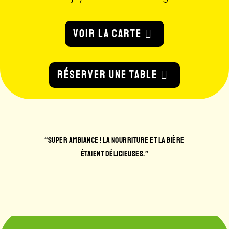
VOIR LA CARTE
RÉSERVER UNE TABLE
RE ET LA BIÈRE
“LE MEILLEUR SPOT POUR BOIRE UNE BIÈRE ENTRE
S.”
AMBIANCE AU TOP ET ACCUEIL ULTRA SYMPA.