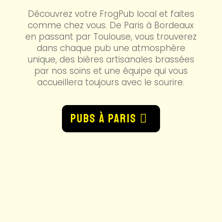
Marseille vs Strasbourg
Découvrez votre FrogPub local et faites
comme chez vous. De Paris à Bordeaux
Fri. 21.08.2026
20:45
en passant par Toulouse, vous trouverez
dans chaque pub une atmosphère
unique, des bières artisanales brassées
Premier League
Arsenal vs Coventry
par nos soins et une équipe qui vous
accueillera toujours avec le sourire.
Fri. 21.08.2026
21:00
PUBS À PARIS
Formule 1
Grand Prix Pays-Bas - Sprint
Sat. 22.08.2026
12:00
Formule 1
Grand Prix Pays-Bas - Qualifications
Sat. 22.08.2026
16:00